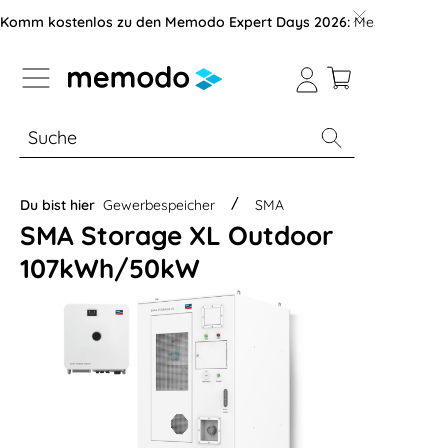
vigation der B2B-Plattform springen
Komm kostenlos zu den Memodo Expert Days 2026:
Messe mit über
% Sale
Module
Wechselrichter
Du bist hier
Gewerbespeicher
SMA
SMA Storage XL Outdoor
107kWh/50kW