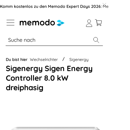
vigation der B2B-Plattform springen
Komm kostenlos zu den Memodo Expert Days 2026:
Messe mit über
% Sale
Module
Wechselrichter
Du bist hier
Wechselrichter
Sigenergy
Sigenergy Sigen Energy
Controller 8.0 kW
dreiphasig