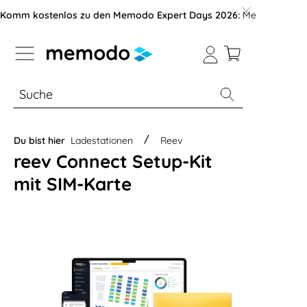
vigation der B2B-Plattform springen
Komm kostenlos zu den Memodo Expert Days 2026:
Messe mit über
% Sale
Module
Wechselrichter
Du bist hier
Ladestationen
Reev
reev Connect Setup-Kit
mit SIM-Karte