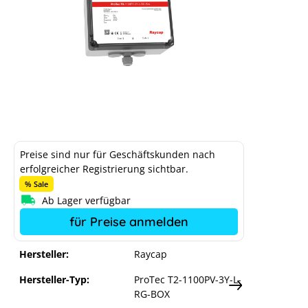
Raycap Überspannungsschutz DC Typ
Preise sind nur für Geschäftskunden nach
II 1 MPPT, Klemmen
erfolgreicher Registrierung sichtbar.
% Sale
Ab Lager verfügbar
für Preise anmelden
Hersteller:
Raycap
Hersteller-Typ:
ProTec T2-1100PV-3Y-L-
RG-BOX