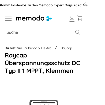
vigation der B2B-Plattform springen
Komm kostenlos zu den Memodo Expert Days 2026:
Messe mit über
% Sale
Module
Wechselrichter
Du bist hier
Zubehör & Elektro
Raycap
Raycap
Überspannungsschutz DC
Typ II 1 MPPT, Klemmen