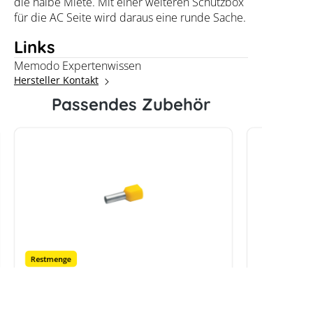
die halbe Miete. Mit einer weiteren Schutzbox
für die AC Seite wird daraus eine runde Sache.
Links
Memodo Expertenwissen
Hersteller Kontakt
Passendes Zubehör
Restmenge
HIS 2 x 6mm²
HIS 2 x 
Zwillingsaderendhülsen 100 St.,
Zwilling