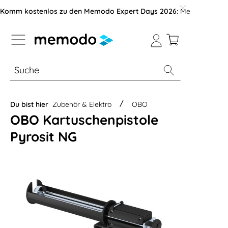
vigation der B2B-Plattform springen
Komm kostenlos zu den Memodo Expert Days 2026:
Messe mit über
% Sale
Module
Wechselrichter
Du bist hier
Zubehör & Elektro
OBO
OBO Kartuschenpistole
Pyrosit NG