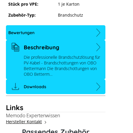
Stück pro VPE:
1 je Karton
Zubehör-Typ:
Brandschutz
Bewertungen
Beschreibung
Die professionelle Brandschutzlösung für
PV-Kabel - Brandschottungen von OBO
Bettermann Die Brandschottungen von
OBO Betterm…
Downloads
Links
OBO Kartuschenpistole Pyrosit NG
Memodo Expertenwissen
Hersteller Kontakt
Passendes Zubehör