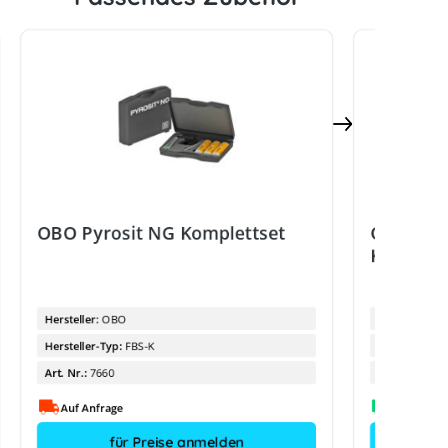
OBO Pyrosit NG Komplettset
OBO Kenn
Kabeldu
Hersteller:
OBO
Hersteller:
Hersteller-Typ:
FBS-K
Hersteller-Ty
Art. Nr.:
7660
Art. Nr.:
Auf Anfrage
für Preise anmelden