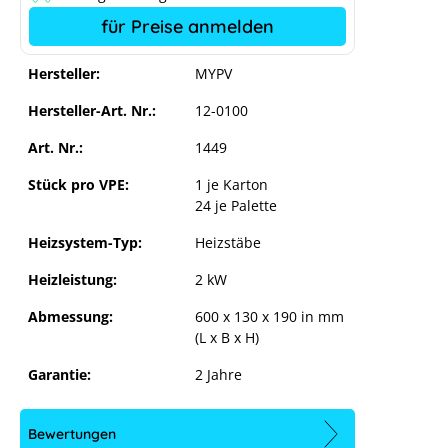
für Preise anmelden
Hersteller:
MYPV
Hersteller-Art. Nr.:
12-0100
Art. Nr.:
1449
Stück pro VPE:
1 je Karton
24 je Palette
Heizsystem-Typ:
Heizstäbe
Heizleistung:
2 kW
Abmessung:
600 x 130 x 190 in mm
(L x B x H)
Garantie:
2 Jahre
Bewertungen