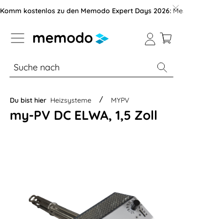
vigation der B2B-Plattform springen
Komm kostenlos zu den Memodo Expert Days 2026:
Messe mit über
% Sale
Module
Wechselrichter
Du bist hier
Heizsysteme
MYPV
my-PV DC ELWA, 1,5 Zoll