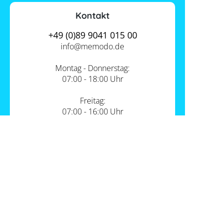
Kontakt
+49 (0)89 9041 015 00
info@
memodo.de
Montag - Donnerstag:
07:00 - 18:00 Uhr
Freitag:
07:00 - 16:00 Uhr
Zum Kontakt
Unsere Standorte
PV-Shop Service
Academy
Themen
Expertenwissen
Wärmepumpe und PV