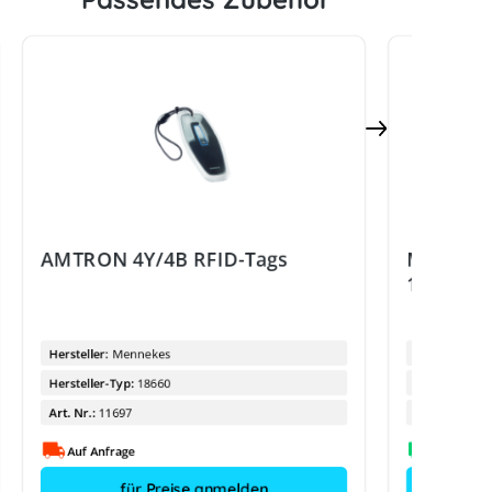
AMTRON 4Y/4B RFID-Tags
Menneke
11 kW
Hersteller:
Mennekes
Hersteller:
Hersteller-Typ:
18660
Hersteller-Ty
Art. Nr.:
11697
Art. Nr.:
Auf Anfrage
für Preise anmelden