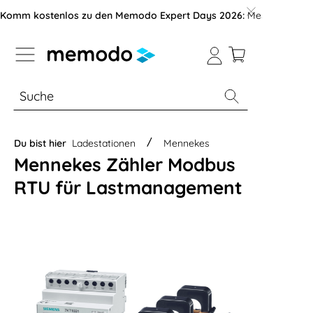
vigation der B2B-Plattform springen
Komm kostenlos zu den Memodo Expert Days 2026:
Messe mit über
% Sale
Module
Wechselrichter
Du bist hier
Ladestationen
Mennekes
Mennekes Zähler Modbus
RTU für Lastmanagement