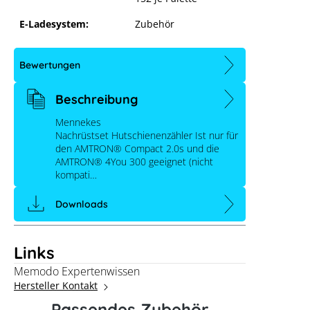
E-Ladesystem:
Zubehör
Bewertungen
Beschreibung
Mennekes
Nachrüstset Hutschienenzähler Ist nur für
den AMTRON® Compact 2.0s und die
AMTRON® 4You 300 geeignet (nicht
kompati…
Downloads
Links
Mennekes Zähler Modbus RTU für
Lastmanagement
Memodo Expertenwissen
Hersteller Kontakt
Passendes Zubehör