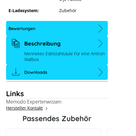
E-Ladesystem:
Zubehör
Bewertungen
Beschreibung
Mennekes Edelstahlsäule Für eine Amtron
Wallbox
Downloads
Links
Memodo Expertenwissen
Hersteller Kontakt
Mennekes Edelstahlsäule für Amtron
Passendes Zubehör
Wallbox