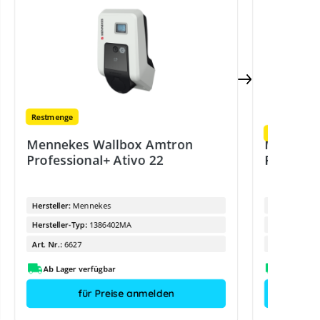
Restmenge
Restmenge
Mennekes Wallbox Amtron
Menneke
Professional+ Ativo 22
Professi
Hersteller:
Mennekes
Hersteller:
Hersteller-Typ:
1386402MA
Hersteller-Ty
Art. Nr.:
6627
Art. Nr.:
Ab Lager verfügbar
für Preise anmelden