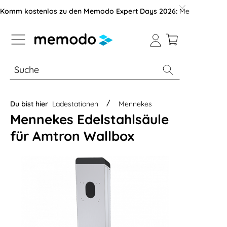
vigation der B2B-Plattform springen
Komm kostenlos zu den Memodo Expert Days 2026:
Messe mit über
% Sale
Module
Wechselrichter
Du bist hier
Ladestationen
Mennekes
Mennekes Edelstahlsäule
für Amtron Wallbox