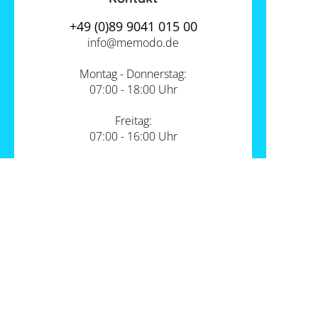
+49 (0)89 9041 015 00
info@
memodo.de
Montag - Donnerstag:
07:00 - 18:00 Uhr
Freitag:
07:00 - 16:00 Uhr
Zum Kontakt
Unsere Standorte
PV-Shop Service
Academy
Themen
Expertenwissen
Wärmepumpe und PV
Informationen
Support
Sektorenkopplung
Unternehmen