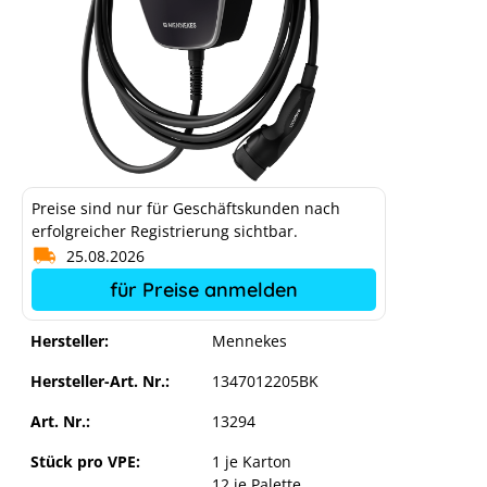
Preise sind nur für Geschäftskunden nach
erfolgreicher Registrierung sichtbar.
25.08.2026
für Preise anmelden
Mennekes AMTRON® 4Business 710
22 C2
Hersteller:
Mennekes
Hersteller-Art. Nr.:
1347012205BK
Art. Nr.:
13294
Stück pro VPE:
1 je Karton
12 je Palette