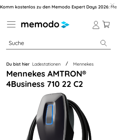
vigation der B2B-Plattform springen
Komm kostenlos zu den Memodo Expert Days 2026:
Messe mit über
% Sale
Module
Wechselrichter
Du bist hier
Ladestationen
Mennekes
Mennekes AMTRON®
4Business 710 22 C2