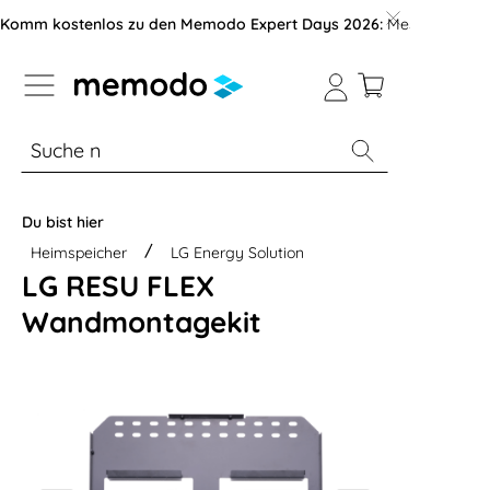
vigation der B2B-Plattform springen
Komm kostenlos zu den Memodo Expert Days 2026:
Messe mit über
% Sale
Module
Wechselrichter
Du bist hier
Heimspeicher
LG Energy Solution
LG RESU FLEX
Wandmontagekit