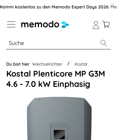
vigation der B2B-Plattform springen
Komm kostenlos zu den Memodo Expert Days 2026:
Messe mit über
% Sale
Module
Wechselrichter
Du bist hier
Wechselrichter
Kostal
Kostal Plenticore MP G3M
4.6 - 7.0 kW Einphasig