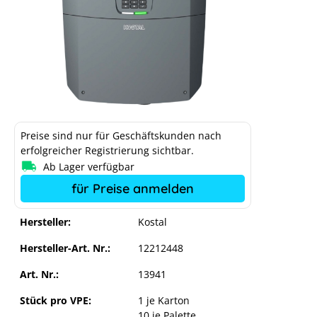
Preise sind nur für Geschäftskunden nach
erfolgreicher Registrierung sichtbar.
Ab Lager verfügbar
Kostal Plenticore MP G3M 4.6 - 7.0 kW
für Preise anmelden
Einphasig
Hersteller:
Kostal
Hersteller-Art. Nr.:
12212448
Art. Nr.:
13941
Stück pro VPE:
1 je Karton
10 je Palette