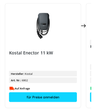
TIPP
Kostal E
Kostal Enector 11 kW
Hersteller:
Hersteller:
Kostal
Hersteller-Ty
Art. Nr.:
6902
Art. Nr.:
Auf Anfrage
für Preise anmelden