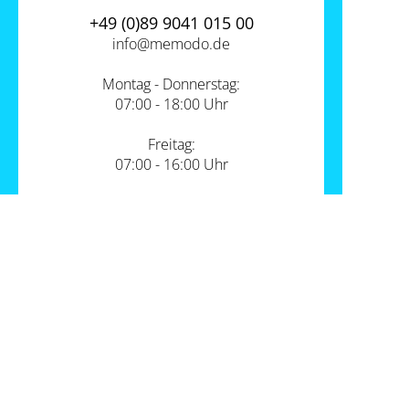
+49 (0)89 9041 015 00
info@
memodo.de
Montag - Donnerstag:
07:00 - 18:00 Uhr
Freitag:
07:00 - 16:00 Uhr
Zum Kontakt
Unsere Standorte
PV-Shop Service
Academy
Themen
Expertenwissen
Wärmepumpe und PV
Informationen
Support
Sektorenkopplung
Unternehmen
FAQs
Werkzeuge