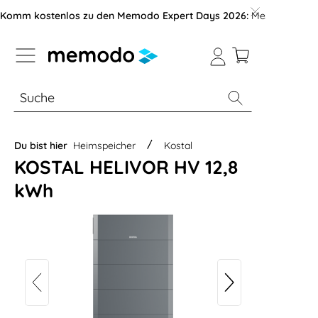
vigation der B2B-Plattform springen
Komm kostenlos zu den Memodo Expert Days 2026:
Messe mit über
% Sale
Module
Wechselrichter
Du bist hier
Heimspeicher
Kostal
KOSTAL HELIVOR HV 12,8
kWh