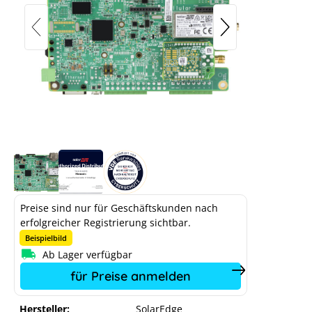
Kommunikationsplatine mit SE Home
Netzwerk Plug-in und Antenne für
SE3K-SE17K 3-Phasen WR mit LCD
Display
Preise sind nur für Geschäftskunden nach
erfolgreicher Registrierung sichtbar.
Beispielbild
Ab Lager verfügbar
für Preise anmelden
Hersteller:
SolarEdge