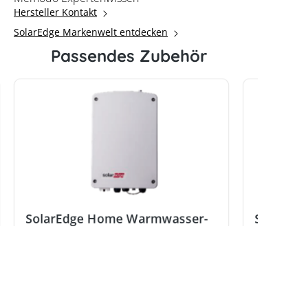
Hersteller Kontakt
SolarEdge Markenwelt entdecken
Passendes Zubehör
SolarEdge Home Warmwasser-
SolarEd
Controller 3 kW
Potenzia
Hersteller:
SolarEdge
Hersteller:
Hersteller-Typ:
SMRT-HOT-WTR-30-S2
Hersteller-Ty