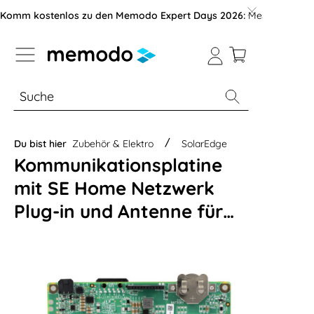
vigation der B2B-Plattform springen
Komm kostenlos zu den Memodo Expert Days 2026:
Messe mit über
% Sale
Module
Wechselrichter
Du bist hier
Zubehör & Elektro
SolarEdge
Kommunikationsplatine
mit SE Home Netzwerk
Plug-in und Antenne für
SE3K-SE17K 3-Phasen WR
mit LCD Display