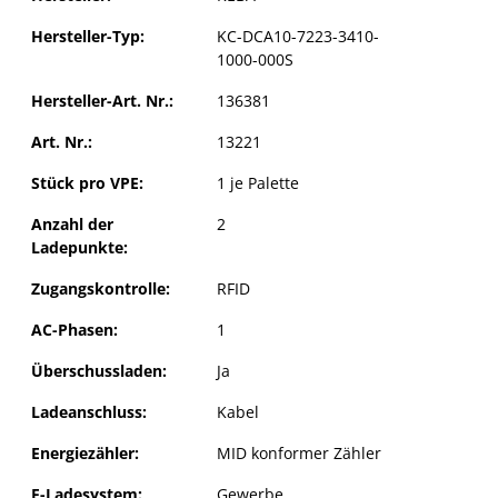
Hersteller-Typ:
KC-DCA10-7223-3410-
1000-000S
Hersteller-Art. Nr.:
136381
Art. Nr.:
13221
Stück pro VPE:
1 je Palette
Anzahl der
2
Ladepunkte:
Zugangskontrolle:
RFID
KEBA KeContact DCA 10 Autonomous
AC-Phasen:
1
Charger 160 kW
Überschussladen:
Ja
Ladeanschluss:
Kabel
Energiezähler:
MID konformer Zähler
E-Ladesystem:
Gewerbe