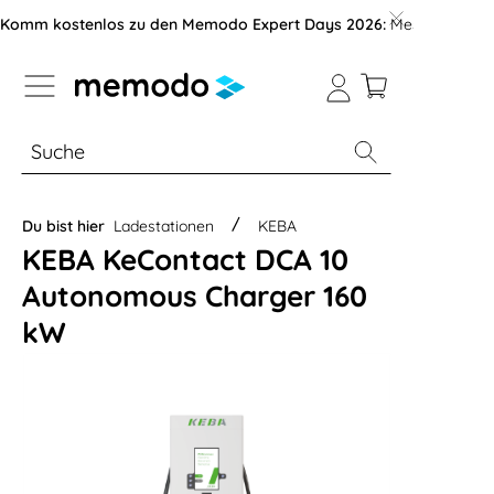
vigation der B2B-Plattform springen
Komm kostenlos zu den Memodo Expert Days 2026:
Messe mit über
% Sale
Module
Wechselrichter
Du bist hier
Ladestationen
KEBA
KEBA KeContact DCA 10
Autonomous Charger 160
kW