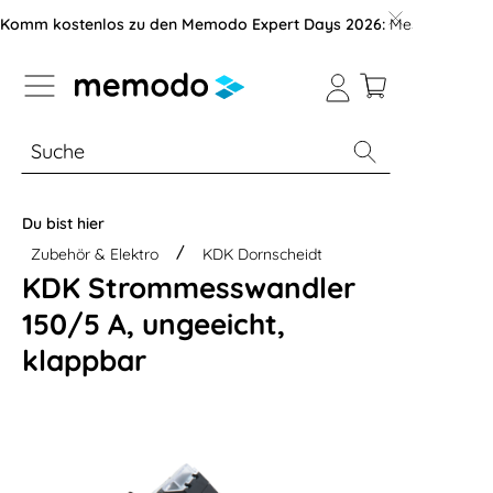
vigation der B2B-Plattform springen
Komm kostenlos zu den Memodo Expert Days 2026:
Messe mit über
% Sale
Module
Wechselrichter
Du bist hier
Zubehör & Elektro
KDK Dornscheidt
KDK Strommesswandler
150/5 A, ungeeicht,
klappbar