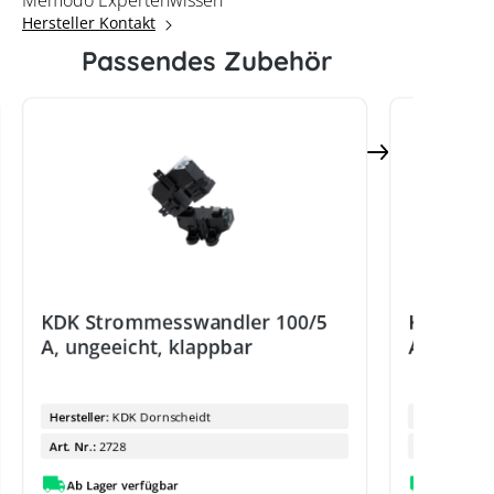
Memodo Expertenwissen
Hersteller Kontakt
Passendes Zubehör
KDK Strommesswandler 100/5
KDK Str
A, ungeeicht, klappbar
A, ungee
Hersteller:
KDK Dornscheidt
Hersteller:
Art. Nr.:
2728
Art. Nr.:
Ab Lager verfügbar