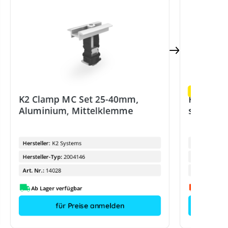
Restmenge
K2 Clamp MC Set 25-40mm,
K2 Clam
Aluminium, Mittelklemme
schwarz-
Hersteller:
K2 Systems
Hersteller:
Hersteller-Typ:
2004146
Hersteller-Ty
Art. Nr.:
14028
Art. Nr.:
Ab Lager verfügbar
für Preise anmelden