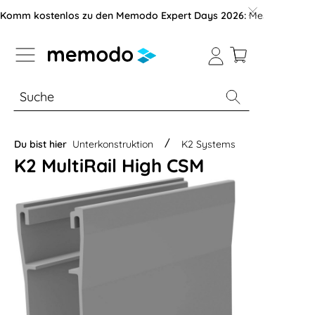
vigation der B2B-Plattform springen
Komm kostenlos zu den Memodo Expert Days 2026:
Messe mit über
% Sale
Module
Wechselrichter
Du bist hier
Unterkonstruktion
K2 Systems
K2 MultiRail High CSM