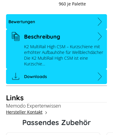
960 je Palette
Bewertungen
Beschreibung
K2 MultiRail High CSM – Kurzschiene mit
erhöhter Aufbauhöhe für Wellblechdächer
Die K2 MultiRail High CSM ist eine
Kurzschie…
Downloads
Links
K2 MultiRail High CSM
Memodo Expertenwissen
Hersteller Kontakt
Passendes Zubehör