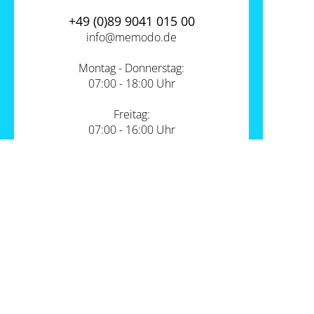
+49 (0)89 9041 015 00
info@
memodo.de
Montag - Donnerstag:
07:00 - 18:00 Uhr
Freitag:
07:00 - 16:00 Uhr
Zum Kontakt
Unsere Standorte
PV-Shop Service
Academy
Themen
Expertenwissen
Wärmepumpe und PV
Informationen
Support
Sektorenkopplung
Unternehmen