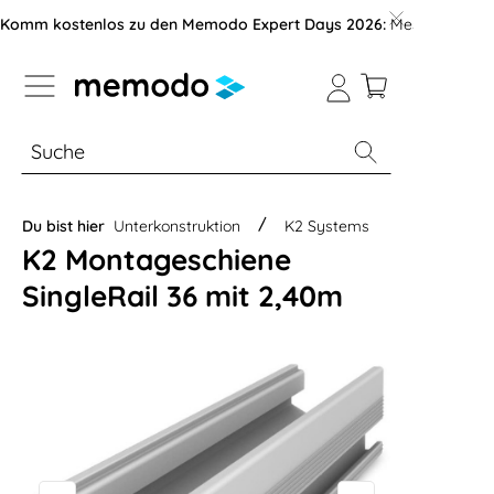
vigation der B2B-Plattform springen
Komm kostenlos zu den Memodo Expert Days 2026:
Messe mit über
% Sale
Module
Wechselrichter
Du bist hier
Unterkonstruktion
K2 Systems
K2 Montageschiene
SingleRail 36 mit 2,40m