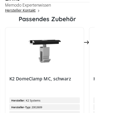
Memodo Expertenwissen
Hersteller Kontakt
Passendes Zubehör
K2 DomeClamp MC, schwarz
K2 Dome
Hersteller:
K2 Systems
Hersteller:
Hersteller-Typ:
2002609
Hersteller-Ty