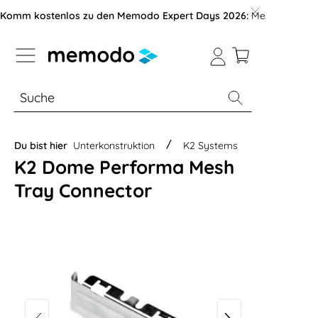
vigation der B2B-Plattform springen
Komm kostenlos zu den Memodo Expert Days 2026:
Messe mit über
% Sale
Module
Wechselrichter
Du bist hier
Unterkonstruktion
K2 Systems
K2 Dome Performa Mesh
Tray Connector