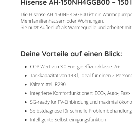
Hisense AH‑150NH4GGB00 – 150
Die Hisense AH‑150NH4GGB00 ist ein Wärmepumpen‑Wa
Mehrfamilienhäusern oder Wohnungen.
Sie nutzt Außenluft als Wärmequelle und arbeitet mit
Deine Vorteile auf einen Blick:
COP Wert von 3,0 Energieeffizenzklasse: A+
Tankkapazität von 148 l, ideal für einen 2-Perso
Kältemittel: R290
Integrierte Komfortfunktionen: ECO‑, Auto‑, Fas
SG-ready für PV-Einbindung und maximial ökono
Selbstdiagnose für schnelle Problembehandlung
Intelligente Selbstreinigungsfunktion