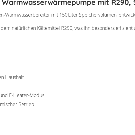
 l Warmwasserwärmepumpe mit R290, S
rmwasserbereiter mit 150 Liter Speichervolumen, entwickelt 
 dem natürlichen Kältemittel R290, was ihn besonders effizient
nen Haushalt
t‑ und E‑Heater‑Modus
mischer Betrieb