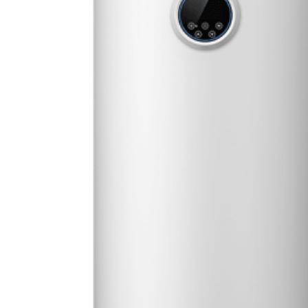
asserwärmepumpe Hi-Water R290 150 