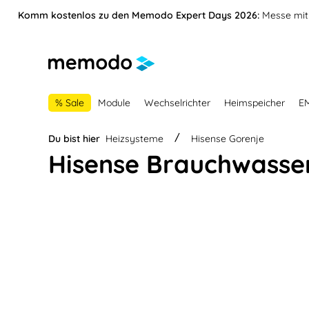
vigation springen
Zur Navigation der B2B-Plattform springen
Komm kostenlos zu den Memodo Expert Days 2026:
Messe mit 
% Sale
Module
Wechselrichter
Heimspeicher
E
Du bist hier
Heizsysteme
Hisense Gorenje
Hisense Brauchwasse