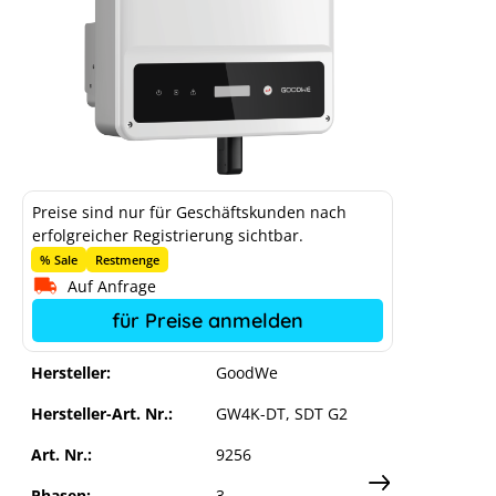
Preise sind nur für Geschäftskunden nach
erfolgreicher Registrierung sichtbar.
% Sale
Restmenge
GoodWe SDT G2 - GW4K-DT
Auf Anfrage
für Preise anmelden
Hersteller:
GoodWe
Hersteller-Art. Nr.:
GW4K-DT, SDT G2
Art. Nr.:
9256
Phasen:
3