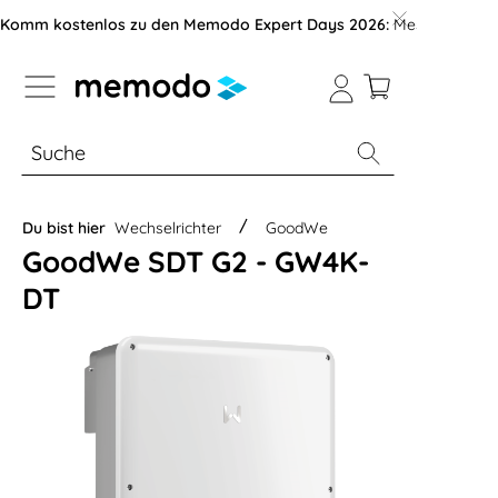
vigation der B2B-Plattform springen
Komm kostenlos zu den Memodo Expert Days 2026:
Messe mit über
% Sale
Module
Wechselrichter
Du bist hier
Wechselrichter
GoodWe
GoodWe SDT G2 - GW4K-
DT