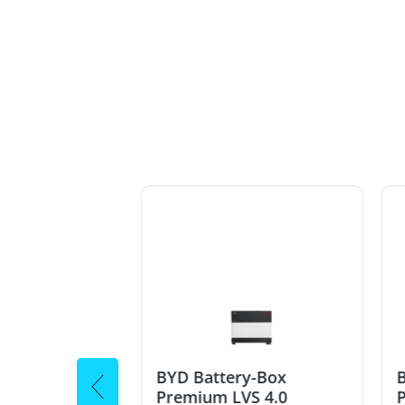
el 48V
BYD Battery-Box
B
l nicht belegt
Premium LVS 4.0
P