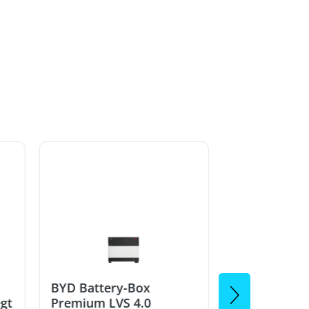
BYD Battery-Box
BYD Battery
egt
Premium LVS 4.0
Premium LVS