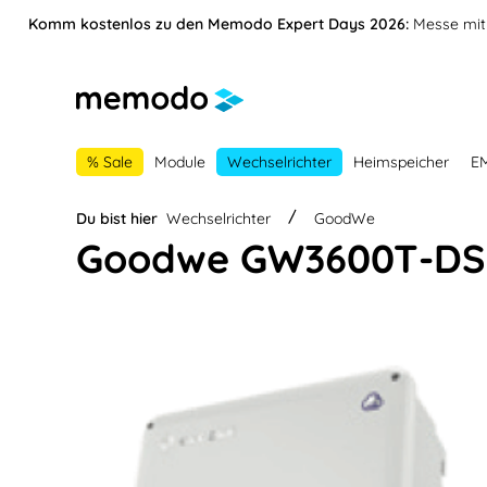
vigation springen
Zur Navigation der B2B-Plattform springen
Komm kostenlos zu den Memodo Expert Days 2026:
Messe mit 
% Sale
Module
Wechselrichter
Heimspeicher
E
Du bist hier
Wechselrichter
GoodWe
Goodwe GW3600T-DS