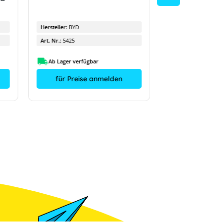
Hersteller:
BYD
Hersteller:
BYD
Art. Nr.:
5425
Art. Nr.:
5426
Ab Lager verfügbar
Ab Lager verfüg
für Preise anmelden
für Preis