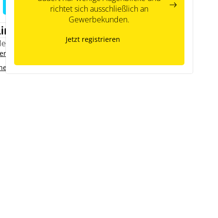
richtet sich ausschließlich an
Gewerbekunden.
Links
Jetzt registrieren
emodo Expertenwissen
ersteller Kontakt
nergiemanagementsysteme