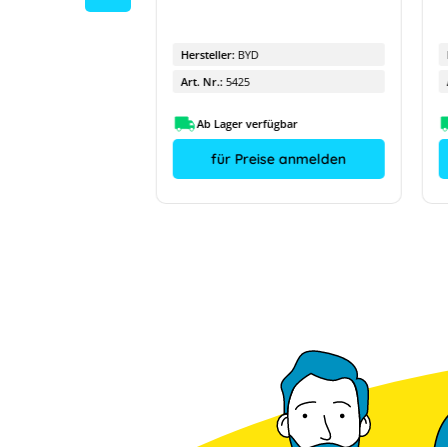
Hersteller:
BYD
Art. Nr.:
5425
fügbar
Ab Lager verfügbar
ise anmelden
für Preise anmelden