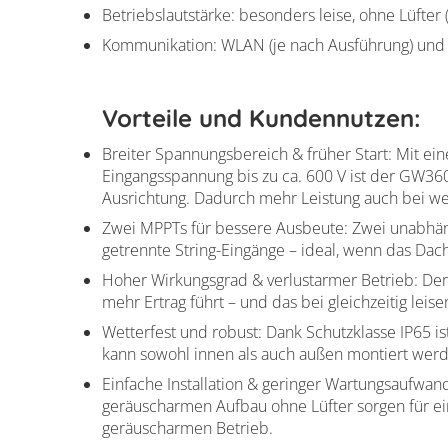
Betriebslautstärke: besonders leise, ohne Lüfter (
Kommunikation: WLAN (je nach Ausführung) und 
Vorteile und Kundennutzen:
Breiter Spannungsbereich & früher Start: Mit ei
Eingangsspannung bis zu ca. 600 V ist der GW36
Ausrichtung. Dadurch mehr Leistung auch bei we
Zwei MPPTs für bessere Ausbeute: Zwei unabhän
getrennte String-Eingänge – ideal, wenn das Dac
Hoher Wirkungsgrad & verlustarmer Betrieb: Der W
mehr Ertrag führt – und das bei gleichzeitig lei
Wetterfest und robust: Dank Schutzklasse IP65 i
kann sowohl innen als auch außen montiert werd
Einfache Installation & geringer Wartungsaufwa
geräuscharmen Aufbau ohne Lüfter sorgen für e
geräuscharmen Betrieb.