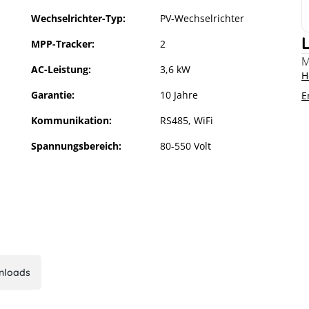
Wechselrichter-Typ:
PV-Wechselrichter
MPP-Tracker:
2
M
AC-Leistung:
3,6 kW
H
Garantie:
10 Jahre
E
Kommunikation:
RS485, WiFi
Spannungsbereich:
80-550 Volt
T-DS
nloads