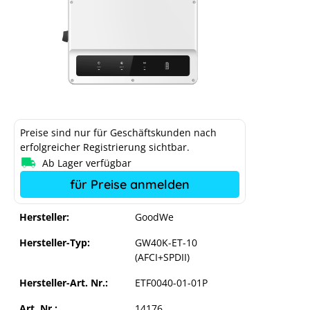
Preise sind nur für Geschäftskunden nach
erfolgreicher Registrierung sichtbar.
Ab Lager verfügbar
für Preise anmelden
GoodWe ET 40 (inkl. DC-SPD I+II, AFCI,
Hersteller:
GoodWe
Wifi/Lan)
Hersteller-Typ:
GW40K-ET-10
(AFCI+SPDII)
Hersteller-Art. Nr.:
ETF0040-01-01P
Art. Nr.:
14176