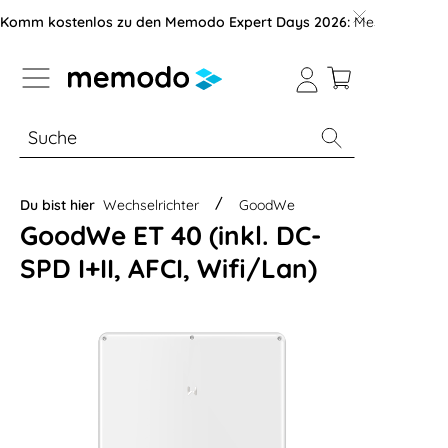
vigation der B2B-Plattform springen
Komm kostenlos zu den Memodo Expert Days 2026:
Messe mit über
% Sale
Module
Wechselrichter
Du bist hier
Wechselrichter
GoodWe
GoodWe ET 40 (inkl. DC-
SPD I+II, AFCI, Wifi/Lan)