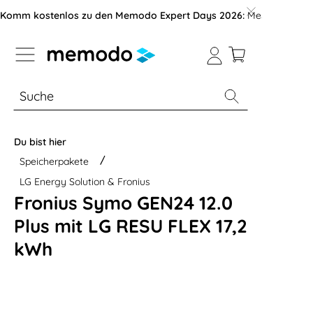
vigation der B2B-Plattform springen
Komm kostenlos zu den Memodo Expert Days 2026:
Messe mit über
% Sale
Module
Wechselrichter
Du bist hier
Speicherpakete
LG Energy Solution & Fronius
Fronius Symo GEN24 12.0
Plus mit LG RESU FLEX 17,2
kWh