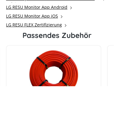
anleitung
LG RESU Monitor App Android
LG RESU Monitor App iOS
LG RESU FLEX Zertifizierung
Passendes Zubehör
KBE Solarkabel DB+, 6mm²,
OBO Kab
100m, rot
reinweiß
Hersteller:
KBE
Hersteller: