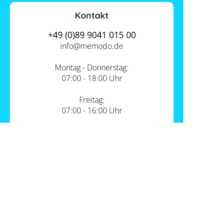
Kontakt
+49 (0)89 9041 015 00
info@
memodo.de
Montag - Donnerstag:
07:00 - 18:00 Uhr
Freitag:
07:00 - 16:00 Uhr
Zum Kontakt
Unsere Standorte
PV-Shop Service
Academy
Themen
Expertenwissen
Wärmepumpe und PV