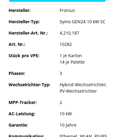
Hersteller:
Fronius
Hersteller-Typ:
Symo GEN24 10 kW SC
Hersteller-Art. Nr.:
4,210,187
Art. Nr.:
10282
Stück pro VPE:
1 je Karton
14 je Palette
Phasen:
3
Wechselrichter-Typ:
Hybrid-Wechselrichter
,
Fronius Symo GEN24 10.0 SC (PV-
PV-Wechselrichter
Wechselrichter)
MPP-Tracker:
2
AC-Leistung:
10 kW
on des GEN24 Plus
Garantie:
10 Jahre
er Cookie-Einstellungen
Froni
Kommunikation:
Ethernet, WLAN, RS485