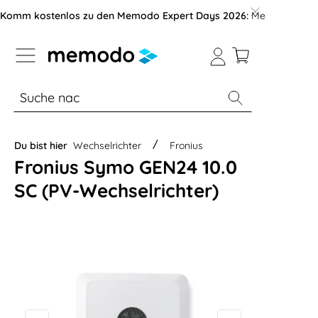
vigation der B2B-Plattform springen
Komm kostenlos zu den Memodo Expert Days 2026:
Messe mit über
% Sale
Module
Wechselrichter
Du bist hier
Wechselrichter
Fronius
Fronius Symo GEN24 10.0
SC (PV-Wechselrichter)