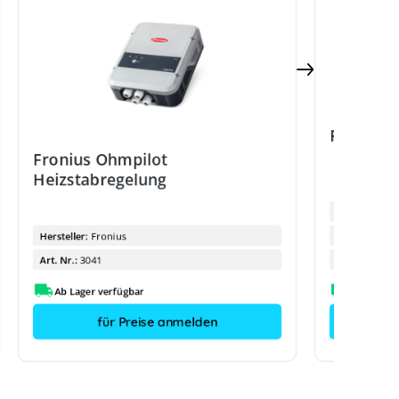
Fronius 
Fronius Ohmpilot
Heizstabregelung
Hersteller:
Hersteller:
Fronius
Hersteller-Ty
Art. Nr.:
3041
Art. Nr.:
Ab Lager verfügbar
für Preise anmelden