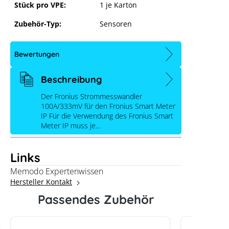
Stück pro VPE:
1 je Karton
Zubehör-Typ:
Sensoren
Bewertungen
Beschreibung
Der Fronius Strommesswandler
100A/333mV für den Fronius Smart Meter
IP Für die Verwendung des Fronius Smart
Meter IP muss je…
Links
Fronius Strommesswandler
Memodo Expertenwissen
100A/333mV für Smart Meter IP
Hersteller Kontakt
Passendes Zubehör