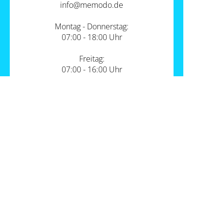
info@
memodo.de
Montag - Donnerstag:
07:00 - 18:00 Uhr
Freitag:
07:00 - 16:00 Uhr
Zum Kontakt
Unsere Standorte
PV-Shop Service
Academy
Themen
Expertenwissen
Wärmepumpe und PV
Informationen
Support
Sektorenkopplung
Unternehmen
FAQs
Werkzeuge
Lohnt sich ein Gewerbespeicher?
Hier findest du uns
Memodo Vergleiche & Freigabelisten
Photovoltaik-Wiki