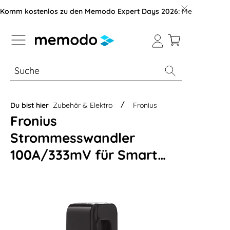
vigation der B2B-Plattform springen
Komm kostenlos zu den Memodo Expert Days 2026:
Messe mit über
% Sale
Module
Wechselrichter
Du bist hier
Zubehör & Elektro
Fronius
Fronius
Strommesswandler
100A/333mV für Smart
Meter IP