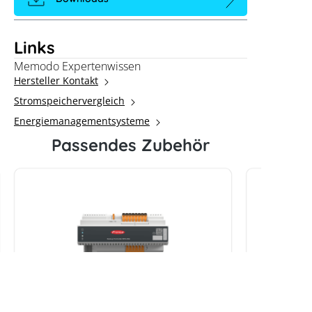
Links
Memodo Expertenwissen
Hersteller Kontakt
Stromspeichervergleich
Energiemanagementsysteme
Passendes Zubehör
Fronius Backup Controller 3PN-
Fronius 