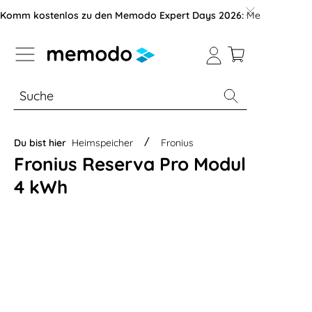
vigation der B2B-Plattform springen
Komm kostenlos zu den Memodo Expert Days 2026:
Messe mit über
% Sale
Module
Wechselrichter
Du bist hier
Heimspeicher
Fronius
Fronius Reserva Pro Modul
4 kWh