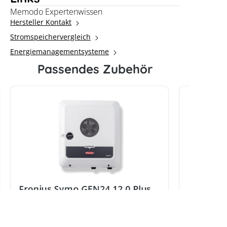
Memodo Expertenwissen
Hersteller Kontakt
Stromspeichervergleich
Energiemanagementsysteme
Passendes Zubehör
Fronius Symo GEN24 12.0 Plus
SC (Hybridwechselrichter)
Fronius 