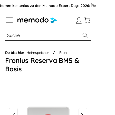
vigation der B2B-Plattform springen
Komm kostenlos zu den Memodo Expert Days 2026:
Messe mit über
% Sale
Module
Wechselrichter
Du bist hier
Heimspeicher
Fronius
Fronius Reserva BMS &
Basis