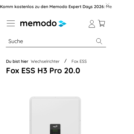
vigation der B2B-Plattform springen
Komm kostenlos zu den Memodo Expert Days 2026:
Messe mit über
% Sale
Module
Wechselrichter
Du bist hier
Wechselrichter
Fox ESS
Fox ESS H3 Pro 20.0