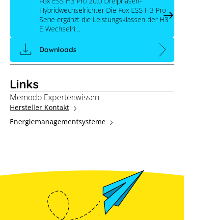
Fox ESS H3 Pro 20.0 Dreiphasen-
Hybridwechselrichter Die Fox ESS H3 Pro
Serie ergänzt die Leistungsklassen der H3
E Wechselri…
Downloads
Links
Memodo Expertenwissen
Hersteller Kontakt
Energiemanagementsysteme