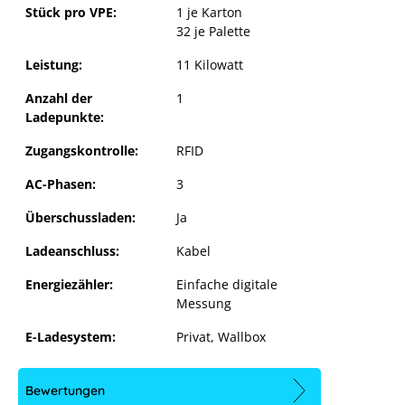
Stück pro VPE:
1 je Karton
32 je Palette
Leistung:
11 Kilowatt
Anzahl der
1
Ladepunkte:
Zugangskontrolle:
RFID
AC-Phasen:
3
Überschussladen:
Ja
Ladeanschluss:
Kabel
Fox ESS EV Charger 11 kW Kabel
Energiezähler:
Einfache digitale
Messung
E-Ladesystem:
Privat
, Wallbox
Bewertungen