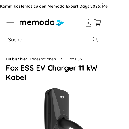
vigation der B2B-Plattform springen
Komm kostenlos zu den Memodo Expert Days 2026:
Messe mit über
% Sale
Module
Wechselrichter
Du bist hier
Ladestationen
Fox ESS
Fox ESS EV Charger 11 kW
Kabel