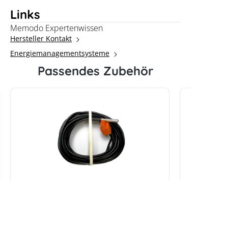
Links
Memodo Expertenwissen
Hersteller Kontakt
Energiemanagementsysteme
Passendes Zubehör
my-PV AC-THOR
my-PV A
Temperatursensor
Manager