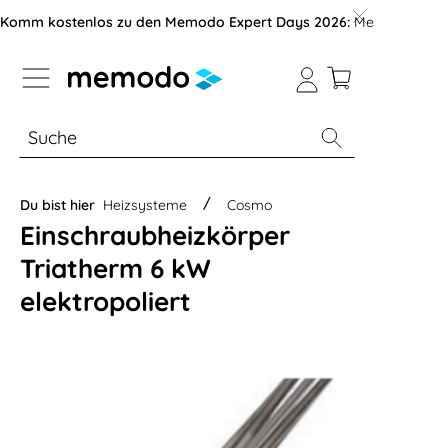
vigation der B2B-Plattform springen
Komm kostenlos zu den Memodo Expert Days 2026:
Messe mit über
% Sale
Module
Wechselrichter
Du bist hier
Heizsysteme
Cosmo
Einschraubheizkörper
Triatherm 6 kW
elektropoliert