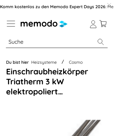
vigation der B2B-Plattform springen
Komm kostenlos zu den Memodo Expert Days 2026:
Messe mit über
% Sale
Module
Wechselrichter
Du bist hier
Heizsysteme
Cosmo
Einschraubheizkörper
Triatherm 3 kW
elektropoliert
(400V/230V)