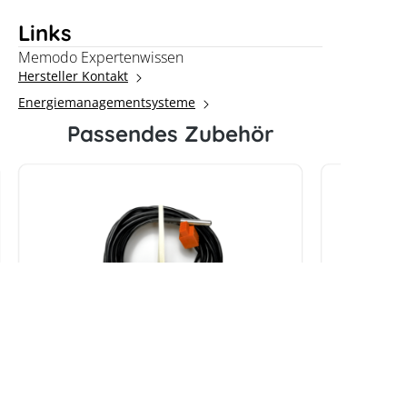
Links
Memodo Expertenwissen
Hersteller Kontakt
Energiemanagementsysteme
Passendes Zubehör
my-PV AC-THOR
my-PV A
Temperatursensor
Manager