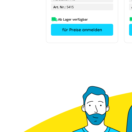
Art. Nr.:
5415
fügbar
Ab Lager verfügbar
ise anmelden
für Preise anmelden