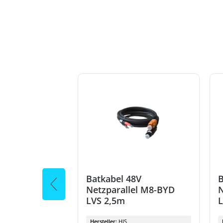
8V
Batkabel 48V
B
lel M8-BYD
Netzparallel M8-BYD
N
LVS 2,5m
L
Hersteller:
HIS