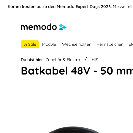
vigation springen
Zur Navigation der B2B-Plattform springen
Komm kostenlos zu den Memodo Expert Days 2026:
Messe mit 
% Sale
Module
Wechselrichter
Heimspeicher
E
Du bist hier
Zubehör & Elektro
HIS
Batkabel 48V - 50 m