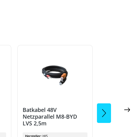
Batkabel 48V
Batkabel 48
Netzparallel M8-BYD
Netzparalle
LVS 2,5m
LVS 2,5m
Hersteller:
HIS
Hersteller:
HIS