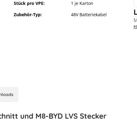
Stück pro VPE:
1 je Karton
Zubehör-Typ:
48V Batteriekabel
M
H
nloads
hnitt und M8-BYD LVS Stecker