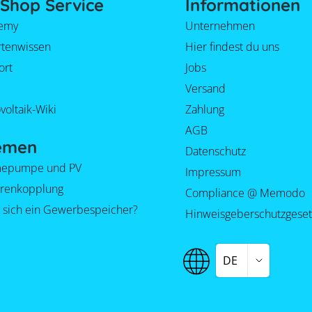
Shop Service
Informationen
emy
Unternehmen
rtenwissen
Hier findest du uns
ort
Jobs
Versand
voltaik-Wiki
Zahlung
AGB
emen
Datenschutz
epumpe und PV
Impressum
orenkopplung
Compliance @ Memodo
 sich ein Gewerbespeicher?
Hinweisgeberschutzgeset
DE