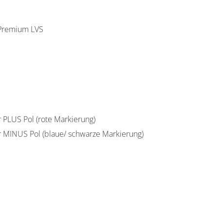
x Premium LVS
PLUS Pol (rote Markierung)
 MINUS Pol (blaue/ schwarze Markierung)
50 mm2 - M8-BYD LVS 2,5m