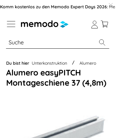
vigation der B2B-Plattform springen
Komm kostenlos zu den Memodo Expert Days 2026:
Messe mit über
% Sale
Module
Wechselrichter
Du bist hier
Unterkonstruktion
Alumero
Alumero easyPITCH
Montageschiene 37 (4,8m)