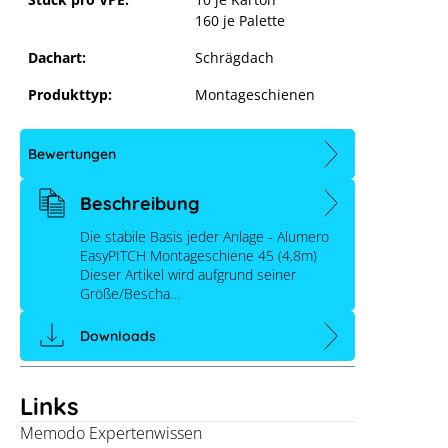
160 je Palette
Dachart:
Schrägdach
Produkttyp:
Montageschienen
Bewertungen
Beschreibung
Die stabile Basis jeder Anlage - Alumero
EasyPITCH Montageschiene 45 (4,8m)
Dieser Artikel wird aufgrund seiner
Größe/Bescha…
Downloads
Alumero easyPITCH Montageschiene
Links
37 (4,8m)
Memodo Expertenwissen