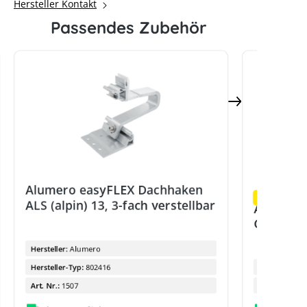
Hersteller Kontakt
Passendes Zubehör
Alumero easyFLEX Dachhaken
Restmenge
ALS (alpin) 13, 3-fach verstellbar
Alumero
Click Sc
Hersteller:
Alumero
Hersteller-Typ:
802416
Hersteller:
Art. Nr.:
1507
Art. Nr.: