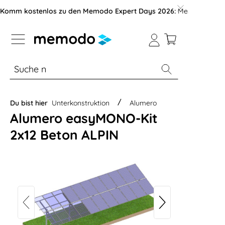
vigation der B2B-Plattform springen
Komm kostenlos zu den Memodo Expert Days 2026:
Messe mit über
% Sale
Module
Wechselrichter
Du bist hier
Unterkonstruktion
Alumero
Alumero easyMONO-Kit
2x12 Beton ALPIN