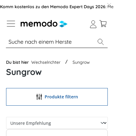
vigation der B2B-Plattform springen
Komm kostenlos zu den Memodo Expert Days 2026:
Messe mit über
% Sale
Module
Wechselrichter
Du bist hier
Wechselrichter
Sungrow
Sungrow
Produkte filtern