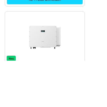
Neu
Sungrow SH125CX - 125 kW
Hybridwechselrichter
Hersteller:
Sungrow
+ mehr anzeigen
Hersteller-Typ:
SH125CX
Art. Nr.:
15669