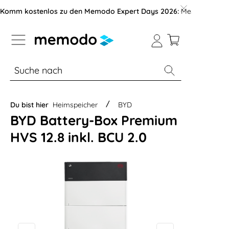
vigation der B2B-Plattform springen
Komm kostenlos zu den Memodo Expert Days 2026:
Messe mit über
% Sale
Module
Wechselrichter
Du bist hier
Heimspeicher
BYD
BYD Battery-Box Premium
HVS 12.8 inkl. BCU 2.0