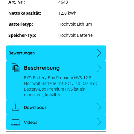
Art. Nr.:
4643
Nettokapazität:
12,8 kWh
Batterietyp:
Hochvolt Lithium
Speicher-Typ:
Hochvolt Batterie
Bewertungen
Beschreibung
BYD Battery-Box Premium HVS 12.8
inkl. BCU 2.0
BYD Battery-Box Premium HVS 12.8
Hochvolt Batterie mit BCU 2.0 Das BYD
Battery-Box Premium HVS ist ein
modularer, kobaltfrei…
HVM&HVS Installation Guideline 20210
 aufgrund deiner Cookie-Einstellungen blockiert.
In 2 
Downloads
Videos
e-Einstellungen anpassen