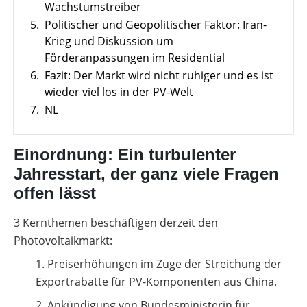
Leitfaden
Wachstumstreiber
Wärmepumpe
5.
Politischer und Geopolitischer Faktor: Iran-
PV-
Voraussetzungen
Auslegungstools
Krieg und Diskussion um
Wärmepumpe:
Förderanpassungen im Residential
Unabhängigkeitsrechner
Wirtschaftlichkeit
6.
Fazit: Der Markt wird nicht ruhiger und es ist
berechnen
Marktstammdatenregister
wieder viel los in der PV-Welt
7.
NL
Einordnung: Ein turbulenter
Jahresstart, der ganz viele Fragen
offen lässt
3 Kernthemen beschäftigen derzeit den
Photovoltaikmarkt:
Preiserhöhungen im Zuge der Streichung der
Exportrabatte für PV-Komponenten aus China.
Ankündigung von Bundesministerin für