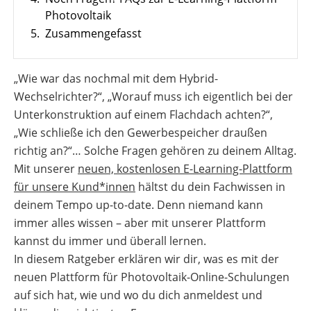
Leitfaden
Photovoltaik
Wärmepumpe
PV-
Voraussetzungen
5.
Zusammengefasst
Auslegungstools
Wärmepumpe:
Unabhängigkeitsrechner
Wirtschaftlichkeit
„Wie war das nochmal mit dem Hybrid-
berechnen
Marktstammdatenregister
Wechselrichter?“, „Worauf muss ich eigentlich bei der
Unterkonstruktion auf einem Flachdach achten?“,
„Wie schließe ich den Gewerbespeicher draußen
richtig an?“… Solche Fragen gehören zu deinem Alltag.
Mit unserer
neuen, kostenlosen E-Learning-Plattform
für unsere Kund*innen
hältst du dein Fachwissen in
deinem Tempo up-to-date. Denn niemand kann
immer alles wissen – aber mit unserer Plattform
kannst du immer und überall lernen.
In diesem Ratgeber erklären wir dir, was es mit der
neuen Plattform für Photovoltaik-Online-Schulungen
auf sich hat, wie und wo du dich anmeldest und