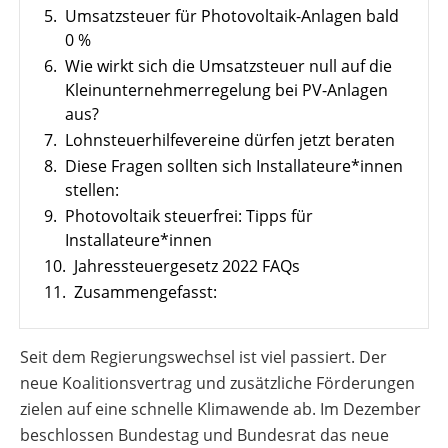
Leitfaden
5.
Umsatzsteuer für Photovoltaik-Anlagen bald
Wärmepumpe
PV-
0 %
Voraussetzungen
Auslegungstools
6.
Wie wirkt sich die Umsatzsteuer null auf die
Wärmepumpe:
Kleinunternehmerregelung bei PV-Anlagen
Unabhängigkeitsrechner
Wirtschaftlichkeit
aus?
berechnen
Marktstammdatenregister
7.
Lohnsteuerhilfevereine dürfen jetzt beraten
8.
Diese Fragen sollten sich Installateure*innen
stellen:
9.
Photovoltaik steuerfrei: Tipps für
Installateure*innen
10.
Jahressteuergesetz 2022 FAQs
11.
Zusammengefasst:
Seit dem Regierungswechsel ist viel passiert. Der
neue Koalitionsvertrag und zusätzliche Förderungen
zielen auf eine schnelle Klimawende ab. Im Dezember
beschlossen Bundestag und Bundesrat das neue