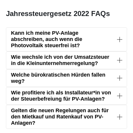
Jahressteuergesetz 2022 FAQs
Kann ich meine PV-Anlage
abschreiben, auch wenn die
Photovoltaik steuerfrei ist?
Eine Folge der Gesetzesänderung ist, dass du
Wie wechsle ich von der Umsatzsteuer
deine PV-Anlage nicht mehr als
in die Kleinunternehmerregelung?
Sonderabschreibung laufen lassen kannst.
Anlagenbetreiber*innen, die die
Welche bürokratischen Hürden fallen
Umsatzsteuerpflicht gewählt haben, bleiben an
weg?
diese 5 Jahre gebunden. Erst wenn der Vorsteuer-
Finanzamt prüft nicht mehr jede PV-Anlage bis
Wie profitiere ich als Installateur*in von
Korrekturzeitraum (bei Aufdachanlagen 60
30 kWp / bis 15 kWp je Einheit.
der Steuerbefreiung für PV-Anlagen?
Monate) abgelaufen ist, wechseln sie in die
Als Installateur*in profitierst du von den
Keine oder weniger Steuererklärungen für PV-
Gelten die neuen Regelungen auch für
Kleinunternehmerregelung. Diesen Zeitraum
Steuerbefreiungen für Photovoltaikanlagen auf
Anlagenbesitzer*innen und das Finanzamt
den Mietkauf und Ratenkauf von PV-
müssen Anlagenbesitzer*innen einhalten, auch
Anlagen?
finanzieller Ebene nicht. Ist die Photovoltaik
nötig.
wenn die Photovoltaik steuerfrei ist. Die
steuerfrei, hat das aber trotzdem Vorteile für dich:
Der Nullsteuersatz gilt auch beim Miet- oder