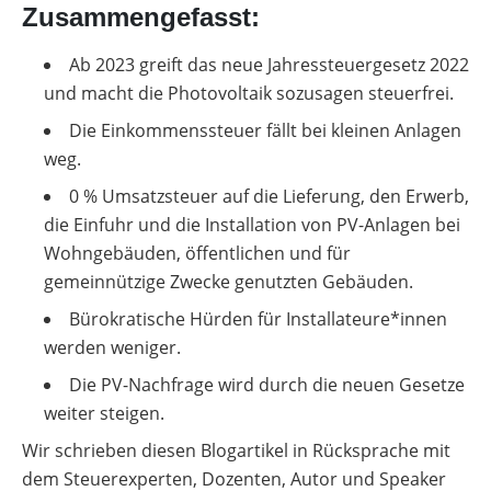
Einkommenssteuer auf eingespeisten Strom
Zusammengefasst:
Ratenkauf einer Photovoltaikanlage.
Die Nachfrage nach Photovoltaikanlagen
entfällt aber in jedem Fall ab 2023. Thomas
wird so schnell nicht sinken. Neben
Seltmann hat in
seinem Artikel
wichtige Fragen
Ab 2023 greift das neue Jahressteuergesetz 2022
Förderungen macht jetzt auch das
zum Wechsel zusammengefasst.
und macht die Photovoltaik sozusagen steuerfrei.
Jahressteuergesetz 2022 PV-Anlagen finanziell
Die Einkommenssteuer fällt bei kleinen Anlagen
attraktiv.
weg.
Mit der Steuerbefreiung für PV-Anlagen sinkt
0 % Umsatzsteuer auf die Lieferung, den Erwerb,
der Beratungsaufwand für dich.
die Einfuhr und die Installation von PV-Anlagen bei
Für Kunden*innen, die sich bisher für eine
Wohngebäuden, öffentlichen und für
Photovoltaikanlage interessiert haben, aber
gemeinnützige Zwecke genutzten Gebäuden.
von steuerlichen Pflichten abgeschreckt
Bürokratische Hürden für Installateure*innen
wurden, fällt eine große Hürde weg.
werden weniger.
Die PV-Nachfrage wird durch die neuen Gesetze
weiter steigen.
Wir schrieben diesen Blogartikel in Rücksprache mit
dem Steuerexperten, Dozenten, Autor und Speaker