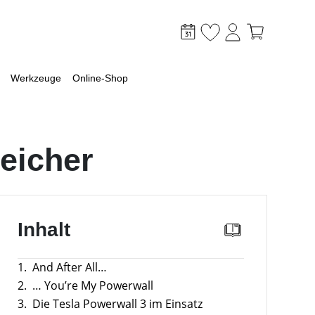
Werkzeuge
Online-Shop
peicher
mpen Welt
nstiges
E-Learning
n Komplettservice
 Wiki
Inhalt
mit Wärmepumpe planen
abhängigkeitsrechner
ür die Wärmepumpen Wahl
ktorenkopplung
1.
And After All…
 eine Luft-Wasser-Wärmepumpe
2.
… You’re My Powerwall
e Voraussetzungen
3.
Die Tesla Powerwall 3 im Einsatz
 Wirtschaftlichkeit berechnen