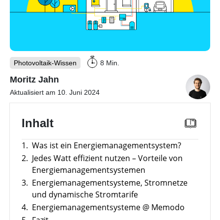
mit
Wechselrichter
Vergleiche
Unabhängigkeitsrechner
Memodos
&
Freigabelisten
Unterkonstruktionen
Sektorenkopplung
Webinare
mit
Förderübersicht
Gewerbe-Wissen
Herstellern
Alle
Photovoltaik-Wissen
8 Min.
Werkzeuge
Wärme-Wissen
Übersicht
entdecken
Moritz Jahn
Themenbereiche
E-Mobility
Aktualisiert am 10. Juni 2024
Übersicht
Werkzeuge
Gewerbespeicher
Themenbereiche
News
Übersicht
Inhalt
Großprojekte
Übersicht
Werkzeuge
Heizungs-
Themenbereiche
Podcast
Wärmepumpen
Gewerbespeicher-
1.
Was ist ein Energiemanagementsystem?
Wärmepumpen
Übersicht
Vergleich
Werkzeuge
Welt
Wallbox
2.
Jedes Watt effizient nutzen – Vorteile von
Brauchwasser-
Werkzeuge
Wärmepumpen
Produkt-
Gewerbewechselrichter-
Energiemanagementsystemen
Ladestationen
Übersicht
Kataloge
Übersicht
Vergleich
3.
Energiemanagementsysteme, Stromnetze
Heizstäbe
Online-Shop
Übersicht
Produkt-
Vergleiche
Wärmepumpen
und dynamische Stromtarife
Förderungen
Kataloge
Infrarotheizsysteme
&
Komplettservice
für
4.
Energiemanagementsysteme @ Memodo
Unterstützung
Freigabelisten
Gewerbe-
für
Wallbox-
Photovoltaik
PV-