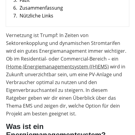
5.
Fazit
deinen
/
Förderübersicht
Anlage
Deutschland
Installateursalltag
6.
Zusammenfassung
Ladesäulen-
mit
Alle
Vergleich
Wärmepumpe
Werkzeuge
Alle
7.
Nützliche Links
planen
entdecken
Werkzeuge
Übersicht
E-
entdecken
Förderungen
Mobilität
Faktoren
Förderung
für
Vernetzung ist Trumpf: In Zeiten von
Memodo-
die
Vergleiche
Sektorenkopplung und dynamischen Stromtarifen
Wärmepumpen
Alle
&
Wahl
Werkzeuge
Freigabelisten
wird ein gutes Energiemanagement immer wichtiger.
entdecken
Ob im Residential- oder Commercial-Bereich – ein
Lohnt
Erfassungsbögen
sich
(Home-)Energiemanagementsystem ((H)EMS)
wird in
eine
Wallbox-
Zukunft unverzichtbar sein, um eine PV-Anlage und
Luft-
/
Wasser-
Ladesäulen-
Verbraucher optimal zu nutzen und den
Wärmepumpe
Leitfaden
Eigenverbrauchsanteil zu steigern. In diesem
Wärmepumpe
PV-
Ratgeber geben wir dir einen Überblick über das
Voraussetzungen
Auslegungstools
Thema EMS und zeigen dir, welche Option für dein
Wärmepumpe:
Unabhängigkeitsrechner
Projekt am besten geeignet ist.
Wirtschaftlichkeit
berechnen
Marktstammdatenregister
Was ist ein
Energiemanagementsystem?