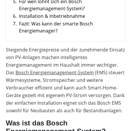
5.
Für wen lohnt sich ein Bosch
deinen
/
Förderübersicht
Anlage
Deutschland
Installateursalltag
Ladesäulen-
Energiemanagement-System?
mit
Alle
Vergleich
Wärmepumpe
Werkzeuge
Alle
6.
Installation & Inbetriebnahme
planen
entdecken
Werkzeuge
Übersicht
E-
7.
Fazit: Was kann der smarte Bosch
entdecken
Förderungen
Mobilität
Faktoren
Energiemanager?
Förderung
für
Memodo-
die
Vergleiche
Wärmepumpen
Alle
&
Wahl
Werkzeuge
Freigabelisten
Steigende Energiepreise und der zunehmende Einsatz
entdecken
von PV-Anlagen machen intelligentes
Lohnt
Erfassungsbögen
sich
Energiemanagement im Haushalt immer wichtiger.
eine
Wallbox-
Luft-
Das
Bosch Energiemanagement-System
(EMS) steuert
/
Wasser-
Ladesäulen-
Wärmesysteme, Stromspeicher und weitere
Wärmepumpe
Leitfaden
Verbraucher effizient und kann auch Smart-Home-
Wärmepumpe
PV-
Geräte gezielt mit eigenem PV-Strom versorgen. Dank
Voraussetzungen
Auslegungstools
der einfachen Installation eignet sich das Bosch EMS
Wärmepumpe:
Unabhängigkeitsrechner
sowohl für Neubauten als auch für Bestandsanlagen.
Wirtschaftlichkeit
berechnen
Marktstammdatenregister
Was ist das Bosch