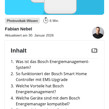
mit
Wechselrichter
Vergleiche
Unabhängigkeitsrechner
Memodos
&
Freigabelisten
Unterkonstruktionen
Sektorenkopplung
Webinare
mit
Förderübersicht
Photovoltaik-Wissen
6 Min.
Gewerbe-Wissen
Herstellern
Alle
Fabian Nebel
Werkzeuge
Wärme-Wissen
Übersicht
Aktualisiert am 30. Januar 2026
entdecken
Themenbereiche
E-Mobility
Übersicht
Inhalt
Werkzeuge
Gewerbespeicher
Themenbereiche
News
Übersicht
1.
Was ist das Bosch Energiemanagement-
Großprojekte
Übersicht
Werkzeuge
Heizungs-
Themenbereiche
System?
Podcast
Wärmepumpen
Gewerbespeicher-
Wärmepumpen
2.
So funktioniert der Bosch Smart Home
Übersicht
Vergleich
Werkzeuge
Welt
Wallbox
Brauchwasser-
Controller mit EMS-Upgrade
Werkzeuge
Wärmepumpen
Produkt-
Gewerbewechselrichter-
3.
Welche Vorteile hat Bosch
Ladestationen
Übersicht
Kataloge
Übersicht
Vergleich
Heizstäbe
Energiemanagement?
Online-Shop
Übersicht
Produkt-
Vergleiche
Wärmepumpen
Förderungen
4.
Welche Geräte sind mit dem Bosch
Kataloge
Infrarotheizsysteme
&
Komplettservice
für
Unterstützung
Freigabelisten
Energiemanager kompatibel?
Gewerbe-
für
Wallbox-
Photovoltaik
PV-