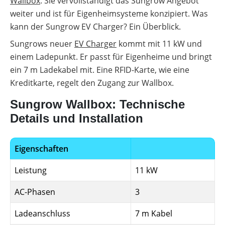
Wallbox
. Sie vervollständigt das Sungrow Angebot
weiter und ist für Eigenheimsysteme konzipiert. Was
Wärmepumpe
Memodo-
Voraussetzungen
Vergleiche
kann der Sungrow EV Charger? Ein Überblick.
&
Freigabelisten
Wärmepumpe:
Sungrows neuer
EV Charger
kommt mit 11 kW und
Wirtschaftlichkeit
einem Ladepunkt. Er passt für Eigenheime und bringt
berechnen
Erfassungsbögen
ein 7 m Ladekabel mit. Eine RFID-Karte, wie eine
Wallbox-
Kreditkarte, regelt den Zugang zur Wallbox.
/
Ladesäulen-
Leitfaden
Sungrow Wallbox: Technische
Details und Installation
PV-
Auslegungstools
Unabhängigkeitsrechner
Eigenschaften
Marktstammdatenregister
Leistung
11 kW
AC-Phasen
3
Ladeanschluss
7 m Kabel