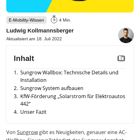
Wärmepumpen
Gewerbespeicher-
mit
Wechselrichter
Vergleiche
Unabhängigkeitsrechner
Wärmepumpen
Übersicht
Vergleich
Memodos
&
Welt
Wallbox
Brauchwasser-
Freigabelisten
Unterkonstruktionen
Sektorenkopplung
Wärmepumpen
Produkt-
Gewerbewechselrichter-
Webinare
E-Mobility-Wissen
4 Min.
Ladestationen
Kataloge
Übersicht
Vergleich
mit
Förderübersicht
Heizstäbe
Herstellern
Ludwig Kollmannsberger
Werkzeuge
Vergleiche
Wärmepumpen
Förderungen
Alle
Aktualisiert am 18. Juli 2022
Infrarotheizsysteme
&
Komplettservice
für
Werkzeuge
Freigabelisten
Gewerbe-
News
entdecken
Übersicht
Photovoltaik
PV-
Förderübersicht
Anlage
Inhalt
Produkt-
mit
Podcast
Alle
Kataloge
Wärmepumpe
Werkzeuge
Alle
planen
entdecken
Werkzeuge
1.
Sungrow Wallbox: Technische Details und
Wallbox-
Werkzeuge
entdecken
/
Installation
Faktoren
Ladesäulen-
für
2.
Sungrow System aufbauen
Vergleich
die
Online-Shop
Übersicht
3.
KfW-Förderung „Solarstrom für Elektroautos
Wärmepumpen
E-
Wahl
442“
Unterstützung
Mobilität
für
Förderung
4.
Unser Fazit
Lohnt
deinen
Deutschland
sich
Installateursalltag
Alle
eine
Werkzeuge
Luft-
Von
Sungrow
gibt es Neuigkeiten, genauer eine AC-
entdecken
Wasser-
Übersicht
Wärmepumpe
Förderungen