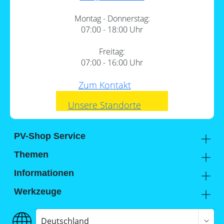
Montag - Donnerstag:
07:00 - 18:00 Uhr
Freitag:
07:00 - 16:00 Uhr
Zum Kontakt
Unsere Standorte
PV-Shop Service
Academy
Themen
Expertenwissen
Wärmepumpe und PV
Inhalt
Informationen
Support
Sektorenkopplung
Unternehmen
Werkzeuge
FAQs
Lohnt sich ein Gewerbespeicher?
1.
Das reev Backend & was es kann
Hier findest du uns
Memodo Vergleiche & Freigabelisten
Photovoltaik-Wiki
2.
Das Dashboard
Jobs
Stromspeicher-Vergleich
Deutschland
3.
Die App