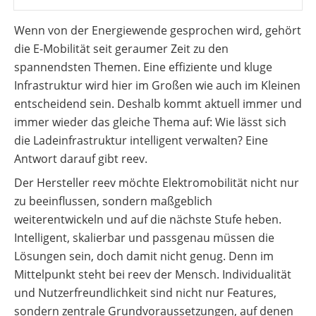
Wärmepumpe
Memodo-
Wenn von der Energiewende gesprochen wird, gehört
Voraussetzungen
Vergleiche
&
die E-Mobilität seit geraumer Zeit zu den
Freigabelisten
Wärmepumpe:
spannendsten Themen. Eine effiziente und kluge
Wirtschaftlichkeit
berechnen
Erfassungsbögen
Infrastruktur wird hier im Großen wie auch im Kleinen
entscheidend sein. Deshalb kommt aktuell immer und
Wallbox-
/
immer wieder das gleiche Thema auf: Wie lässt sich
Ladesäulen-
die Ladeinfrastruktur intelligent verwalten? Eine
Leitfaden
Antwort darauf gibt reev.
PV-
Auslegungstools
Der Hersteller reev möchte Elektromobilität nicht nur
zu beeinflussen, sondern maßgeblich
Unabhängigkeitsrechner
weiterentwickeln und auf die nächste Stufe heben.
Marktstammdatenregister
Intelligent, skalierbar und passgenau müssen die
Lösungen sein, doch damit nicht genug. Denn im
Mittelpunkt steht bei reev der Mensch. Individualität
und Nutzerfreundlichkeit sind nicht nur Features,
sondern zentrale Grundvoraussetzungen, auf denen