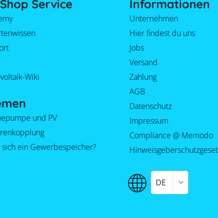
Shop Service
Informationen
emy
Unternehmen
rtenwissen
Hier findest du uns
ort
Jobs
Versand
voltaik-Wiki
Zahlung
AGB
emen
Datenschutz
epumpe und PV
Impressum
orenkopplung
Compliance @ Memodo
 sich ein Gewerbespeicher?
Hinweisgeberschutzgeset
DE