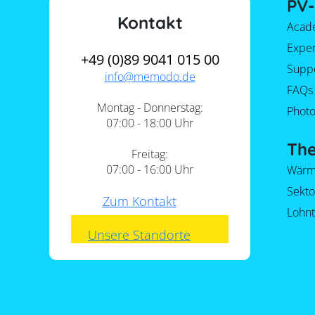
PV-
Kontakt
Acad
Expe
+49 (0)89 9041 015 00
Supp
info@
memodo.de
FAQs
Montag - Donnerstag:
Photo
07:00 - 18:00 Uhr
Th
Freitag:
07:00 - 16:00 Uhr
Wärm
Sekt
Zum Kontakt
Lohnt
Unsere Standorte