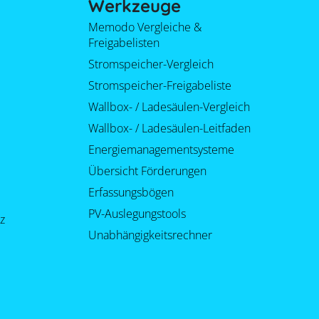
Werkzeuge
Memodo Vergleiche &
Freigabelisten
Stromspeicher-Vergleich
Stromspeicher-Freigabeliste
Wallbox- / Ladesäulen-Vergleich
Wallbox- / Ladesäulen-Leitfaden
Energiemanagementsysteme
Übersicht Förderungen
Erfassungsbögen
PV-Auslegungstools
z
Unabhängigkeitsrechner
Inhalt
1.
Du willst noch mehr
Expertenwissen hören?