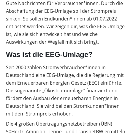
Leitfaden
Gute Nachrichten für Verbraucher*innen. Durch die
Wärmepumpe
Abschaffung der EEG-Umlage soll der Strompreis
PV-
Voraussetzungen
Auslegungstools
sinken. So sollen Endkunden*innen ab 01.07.2022
Wärmepumpe:
entlastet werden. Wir zeigen dir, was die EEG-Umlage
Unabhängigkeitsrechner
Wirtschaftlichkeit
ist, wie sie sich entwickelt hat und welche
berechnen
Marktstammdatenregister
Auswirkungen der Wegfall mit sich bringt.
Was ist die EEG-Umlage?
Seit 2000 zahlen Stromverbraucher*innen in
Deutschland eine EEG-Umlage, die die Regierung mit
dem Erneuerbaren Energien Gesetz (EEG) einführte.
Die sogenannte „Ökostromumlage“ finanziert und
fördert den Ausbau der erneuerbaren Energien in
Deutschland. Sie wird bei den Stromkunden*innen
mit dem Strompreis erhoben.
Die 4 großen Übertragungsnetzbetreiber (ÜBN)
50Hertz, Amprion, TenneT und TransnetBW ermitteln