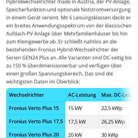
Hybridwechselrichter made in Austria, der PV-Anlage,
Wirtschaftlichkeit
berechnen
Speicherfunktion und optionale Notstromversorgung
Marktstammdatenregister
in einem Gerät vereint. Mit 6 Leisungsklassen deckt er
ein breites Anwendungsspektrum von der klassischen
Aufdach-PV-Anlage über Mehrfamilienhäuser bis hin
zum Kleingewerbe ab. Er schließt nahtlos an die
bestehenden Fronius Hybrid-Wechselrichter der
Serien GEN24 Plus an. Alle Varianten sind DC-seitig bis
zu 150 % überdimensionierbar und verfügen über
einen großen Spannungsbereich. Das sind die
wichtigsten Daten im Überblick:
Wechselrichter
AC-Leistung
Max. DC-Leistu
Fronius Verto Plus 15
15 kW
22,5 kWp
Fronius Verto Plus 17,5
17,5 kW
26,25 kWp
Fronius Verto Plus 20
20 kW
30 kWp