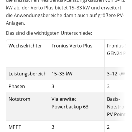
die klassischen Residential-Leistungsklassen von 3–12
kW ab, der Verto Plus bietet 15–33 kW und erweitert
die Anwendungsbereiche damit auch auf größere PV-
Anlagen.
Das sind die wichtigsten Unterschiede:
Wechselrichter
Fronius Verto Plus
Fronius S
GEN24 Plu
Leistungsbereich
15–33 kW
3–12 kW
Phasen
3
3
Notstrom
Via enwitec
Basis-
Powerbackup 63
Notstromf
PV Point
MPPT
3
2