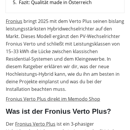
Online-Shop
5.
Fazit: Qualität made in Österreich
Übersicht
Produkt-
Vergleiche
Wärmepumpen
Förderungen
Kataloge
Infrarotheizsysteme
&
Komplettservice
für
Unterstützung
Freigabelisten
Gewerbe-
für
Wallbox-
Photovoltaik
PV-
Fronius
bringt 2025 mit dem Verto Plus seinen bislang
deinen
/
Förderübersicht
Anlage
Deutschland
Installateursalltag
leistungsstärksten Hybridwechselrichter auf den
Ladesäulen-
mit
Alle
Vergleich
Wärmepumpe
Werkzeuge
Alle
Markt. Dieses Modell ergänzt den PV-Wechselrichter
planen
entdecken
Werkzeuge
Übersicht
Fronius Verto und schließt mit Leistungsklassen von
E-
entdecken
Förderungen
Mobilität
Faktoren
15–33 kWh die Lücke zwischen klassischen
Förderung
für
Memodo-
Residential-Systemen und dem Kleingewerbe. In
die
Vergleiche
Wärmepumpen
Alle
&
diesem Ratgeber erklären wir dir, was der neue
Wahl
Werkzeuge
Freigabelisten
entdecken
Hochleistungs-Hybrid kann, wie du ihn am besten in
Lohnt
Erfassungsbögen
deine Projekte einplanst und was du bei der
sich
eine
Installation beachten muss.
Wallbox-
Luft-
/
Wasser-
Fronius Verto Plus direkt im Memodo Shop
Ladesäulen-
Wärmepumpe
Leitfaden
Was ist der Fronius Verto Plus?
Wärmepumpe
PV-
Voraussetzungen
Auslegungstools
Der
Fronius Verto Plus
ist ein 3-phasiger
Wärmepumpe:
Unabhängigkeitsrechner