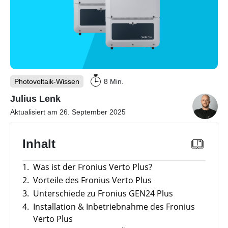
mit
Wechselrichter
Memodos
Unterkonstruktionen
Webinare
mit
Werkzeuge
Herstellern
Sonstiges
Übersicht
Gewerbe-Wissen
Photovoltaik-Wissen
8 Min.
Produkt-
PV
Kataloge
Wiki
Julius Lenk
Wärme-Wissen
Übersicht
Vergleiche
Unabhängigkeitsrechner
Aktualisiert am 26. September 2025
&
Freigabelisten
Themenbereiche
Sektorenkopplung
E-Mobility
Übersicht
Inhalt
Förderübersicht
Werkzeuge
Gewerbespeicher
Themenbereiche
News
Übersicht
Alle
1.
Was ist der Fronius Verto Plus?
Großprojekte
Übersicht
Werkzeuge
Werkzeuge
Heizungs-
Themenbereiche
entdecken
2.
Vorteile des Fronius Verto Plus
Podcast
Wärmepumpen
Gewerbespeicher-
Wärmepumpen
Übersicht
3.
Unterschiede zu Fronius GEN24 Plus
Vergleich
Werkzeuge
Welt
Wallbox
Brauchwasser-
Werkzeuge
4.
Installation & Inbetriebnahme des Fronius
Wärmepumpen
Produkt-
Gewerbewechselrichter-
Ladestationen
Übersicht
Verto Plus
Kataloge
Übersicht
Vergleich
Heizstäbe