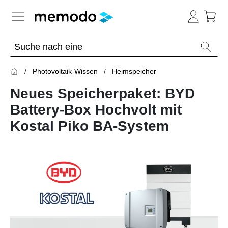
Expertenwissen
Photovoltaik-Wissen
Heimspeicher
Academy
Neues Speicherpaket: BYD
Photovoltaik-Wissen
Übersicht
Battery-Box Hochvolt mit
Kostal Piko BA-System
Live
Übersicht
Webinare
Themenbereiche
Webinar
Übersicht
Archiv
PV-
Webinare
E-
Anlagen
mit
Übersicht
Learning
Memodos
Module
Spezial
Webinare
Wissen
Übersicht
mit
Heimspeicher
Herstellern
Webinare