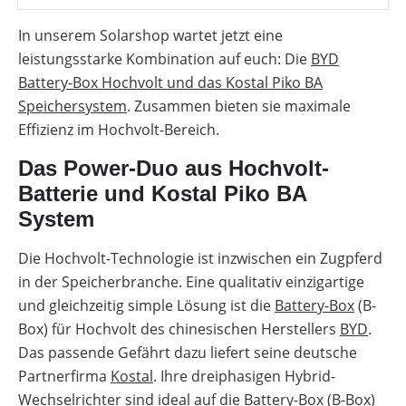
Online-Shop
Übersicht
Produkt-
Vergleiche
Wärmepumpen
Förderungen
Kataloge
Infrarotheizsysteme
&
Komplettservice
für
In unserem Solarshop wartet jetzt eine
Unterstützung
Freigabelisten
Gewerbe-
für
leistungsstarke Kombination auf euch: Die
BYD
Wallbox-
Photovoltaik
PV-
deinen
/
Förderübersicht
Anlage
Deutschland
Battery-Box Hochvolt und das Kostal Piko BA
Installateursalltag
Ladesäulen-
mit
Alle
Vergleich
Speichersystem
. Zusammen bieten sie maximale
Wärmepumpe
Werkzeuge
Alle
planen
entdecken
Werkzeuge
Übersicht
Effizienz im Hochvolt-Bereich.
E-
entdecken
Förderungen
Mobilität
Faktoren
Das Power-Duo aus Hochvolt-
Förderung
für
Memodo-
die
Vergleiche
Batterie und Kostal Piko BA
Wärmepumpen
Alle
&
Wahl
Werkzeuge
System
Freigabelisten
entdecken
Lohnt
Erfassungsbögen
Die Hochvolt-Technologie ist inzwischen ein Zugpferd
sich
eine
in der Speicherbranche. Eine qualitativ einzigartige
Wallbox-
Luft-
/
Wasser-
und gleichzeitig simple Lösung ist die
Battery-Box
(B-
Ladesäulen-
Wärmepumpe
Leitfaden
Box) für Hochvolt des chinesischen Herstellers
BYD
.
Wärmepumpe
Das passende Gefährt dazu liefert seine deutsche
PV-
Voraussetzungen
Auslegungstools
Partnerfirma
Kostal
. Ihre dreiphasigen Hybrid-
Wärmepumpe:
Wechselrichter sind ideal auf die Battery-Box (B-Box)
Unabhängigkeitsrechner