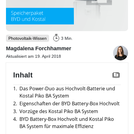
mit
Wechselrichter
Memodos
Unterkonstruktionen
Webinare
mit
Werkzeuge
Herstellern
Sonstiges
Übersicht
Photovoltaik-Wissen
3 Min.
Gewerbe-Wissen
Magdalena Forchhammer
Produkt-
PV
Kataloge
Wiki
Aktualisiert am 19. April 2018
Wärme-Wissen
Übersicht
Vergleiche
Unabhängigkeitsrechner
&
Inhalt
Freigabelisten
Themenbereiche
Sektorenkopplung
E-Mobility
Übersicht
Förderübersicht
Werkzeuge
Gewerbespeicher
1.
Das Power-Duo aus Hochvolt-Batterie und
Themenbereiche
News
Übersicht
Kostal Piko BA System
Alle
Großprojekte
Übersicht
Werkzeuge
Werkzeuge
Heizungs-
2.
Eigenschaften der BYD Battery-Box Hochvolt
Themenbereiche
entdecken
Podcast
Wärmepumpen
Gewerbespeicher-
Wärmepumpen
3.
Vorzüge des Kostal Piko BA System
Übersicht
Vergleich
Werkzeuge
Welt
Wallbox
Brauchwasser-
4.
BYD Battery-Box Hochvolt und Kostal Piko
Werkzeuge
Wärmepumpen
Produkt-
Gewerbewechselrichter-
BA System für maximale Effizienz
Ladestationen
Übersicht
Kataloge
Übersicht
Vergleich
Heizstäbe