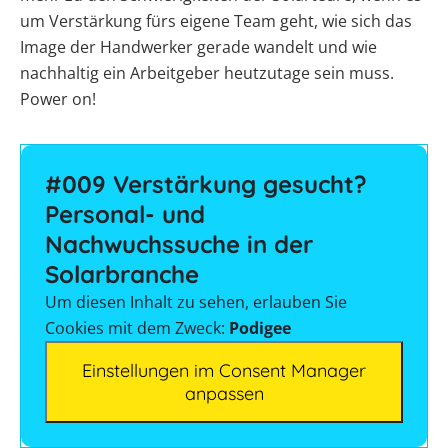
Themenbereiche
Herstellern
Podcast
Webinare
Wärmepumpen
um Verstärkung fürs eigene Team geht, wie sich das
Gewerbespeicher-
Wechselrichter
Vergleiche
Unabhängigkeitsrechner
Wärmepumpen
mit
Übersicht
Vergleich
Werkzeuge
Image der Handwerker gerade wandelt und wie
&
Welt
Memodos
Wallbox
Brauchwasser-
Werkzeuge
Freigabelisten
Unterkonstruktionen
Sektorenkopplung
nachhaltig ein Arbeitgeber heutzutage sein muss.
Wärmepumpen
Produkt-
Gewerbewechselrichter-
Webinare
Ladestationen
Übersicht
Kataloge
Übersicht
Power on!
Vergleich
Förderübersicht
mit
Heizstäbe
Online-Shop
Übersicht
Herstellern
Produkt-
Vergleiche
Wärmepumpen
Förderungen
Alle
Kataloge
Infrarotheizsysteme
&
Komplettservice
für
Unterstützung
Werkzeuge
Freigabelisten
Gewerbe-
für
entdecken
#009 Verstärkung gesucht?
Wallbox-
PV-
Photovoltaik
deinen
Deutschland
/
Förderübersicht
Anlage
Personal- und
Installateursalltag
Ladesäulen-
mit
Alle
Vergleich
Nachwuchssuche in der
Wärmepumpe
Alle
Werkzeuge
Übersicht
planen
Werkzeuge
entdecken
Solarbranche
E-
Förderungen
entdecken
Mobilität
Faktoren
Um diesen Inhalt zu sehen, erlauben Sie
Förderung
Memodo-
für
Cookies mit dem Zweck:
Podigee
Vergleiche
die
Alle
&
Wärmepumpen
Werkzeuge
Freigabelisten
Einstellungen im Consent Manager
Wahl
entdecken
anpassen
Erfassungsbögen
Lohnt
sich
eine
Wallbox-