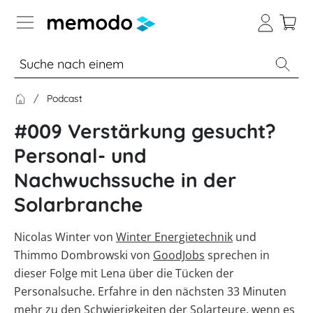
Expertenwissen
Podcast
Academy
#009 Verstärkung gesucht?
Photovoltaik-Wissen
Übersicht
Personal- und
Live
Nachwuchssuche in der
Gewerbe-Wissen
Übersicht
Webinare
Solarbranche
Themenbereiche
Webinar
Wärme-Wissen
Übersicht
Übersicht
Archiv
Nicolas Winter von
Werkzeuge
Winter Energietechnik
und
PV-
Webinare
Themenbereiche
E-Mobility
E-
Thimmo Dombrowski von
Anlagen
Übersicht
GoodJobs
sprechen in
mit
Übersicht
Sonstiges
Learning
Übersicht
Memodos
Werkzeuge
dieser Folge mit Lena über die Tücken der
Gewerbespeicher
Module
Themenbereiche
Spezial
News
Übersicht
Personalsuche. Erfahre in den nächsten 33 Minuten
Produkt-
PV
Webinare
Wissen
Übersicht
Großprojekte
Übersicht
Heimspeicher
Kataloge
Wiki
Werkzeuge
mehr zu den Schwierigkeiten der Solarteure, wenn es
mit
Heizungs-