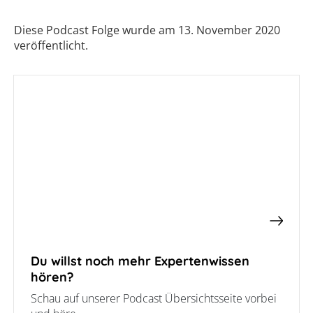
Luft-
/
Wasser-
Ladesäulen-
Diese Podcast Folge wurde am 13. November 2020
Wärmepumpe
Leitfaden
veröffentlicht.
Wärmepumpe
PV-
Voraussetzungen
Auslegungstools
Wärmepumpe:
Unabhängigkeitsrechner
Wirtschaftlichkeit
berechnen
Marktstammdatenregister
Du willst noch mehr Expertenwissen
hören?
Schau auf unserer Podcast Übersichtsseite vorbei