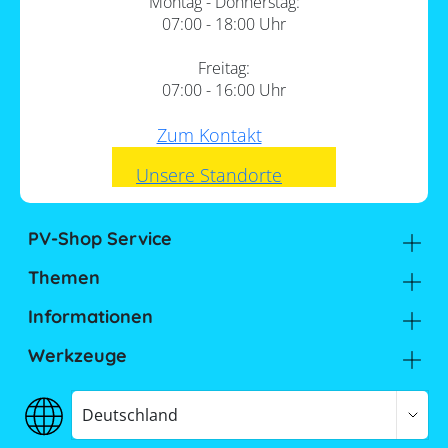
Montag - Donnerstag:
07:00 - 18:00 Uhr
Freitag:
07:00 - 16:00 Uhr
Zum Kontakt
Unsere Standorte
PV-Shop Service
Academy
Themen
Expertenwissen
Wärmepumpe und PV
Informationen
Support
Sektorenkopplung
Unternehmen
FAQs
Werkzeuge
Lohnt sich ein Gewerbespeicher?
Hier findest du uns
Memodo Vergleiche & Freigabelisten
Photovoltaik-Wiki
Inhalt
Jobs
Stromspeicher-Vergleich
Deutschland
Versand
Stromspeicher-Freigabeliste