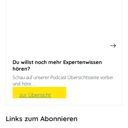
Luft-
/
Wasser-
Ladesäulen-
Wärmepumpe
Leitfaden
Wärmepumpe
PV-
Voraussetzungen
Auslegungstools
Wärmepumpe:
Unabhängigkeitsrechner
Wirtschaftlichkeit
berechnen
Marktstammdatenregister
Du willst noch mehr Expertenwissen
hören?
Schau auf unserer Podcast Übersichtsseite vorbei
und höre ...
zur Übersicht
Links zum Abonnieren