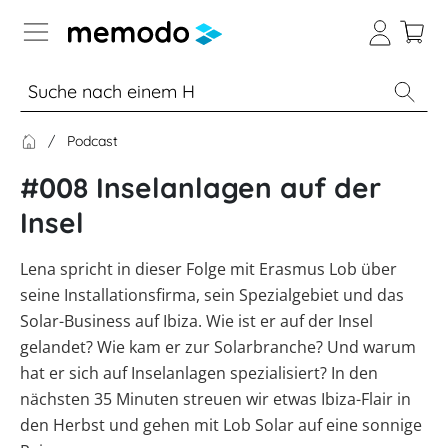
Expertenwissen
Podcast
Academy
#008 Inselanlagen auf der
Photovoltaik-Wissen
Übersicht
Insel
Live
Gewerbe-Wissen
Übersicht
Webinare
Lena spricht in dieser Folge mit Erasmus Lob über
seine Installationsfirma, sein Spezialgebiet und das
Themenbereiche
Webinar
Wärme-Wissen
Übersicht
Übersicht
Solar-Business auf Ibiza. Wie ist er auf der Insel
Archiv
Werkzeuge
gelandet? Wie kam er zur Solarbranche? Und warum
PV-
Webinare
Themenbereiche
E-Mobility
E-
Anlagen
Übersicht
mit
Übersicht
hat er sich auf Inselanlagen spezialisiert? In den
Sonstiges
Learning
Übersicht
Memodos
Werkzeuge
Gewerbespeicher
nächsten 35 Minuten streuen wir etwas Ibiza-Flair in
Module
Themenbereiche
Spezial
News
Übersicht
Produkt-
PV
den Herbst und gehen mit Lob Solar auf eine sonnige
Webinare
Wissen
Übersicht
Großprojekte
Übersicht
Heimspeicher
Kataloge
Wiki
Werkzeuge
mit
Heizungs-